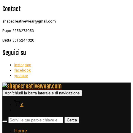
Contact
shapecreativewear@gmail.com
Pupo 3358273953
Betta 3516244320
Seguici su
instagram
facebook
youtube
Apri/chiudi la barra laterale e di navigazione
0
Home