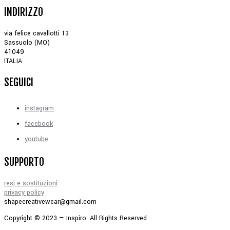
INDIRIZZO
via felice cavallotti 13
Sassuolo (MO)
41049
ITALIA
SEGUICI
instagram
facebook
youtube
SUPPORTO
resi e sostituzioni
privacy policy
shapecreativewear@gmail.com
Copyright © 2023 — Inspiro. All Rights Reserved