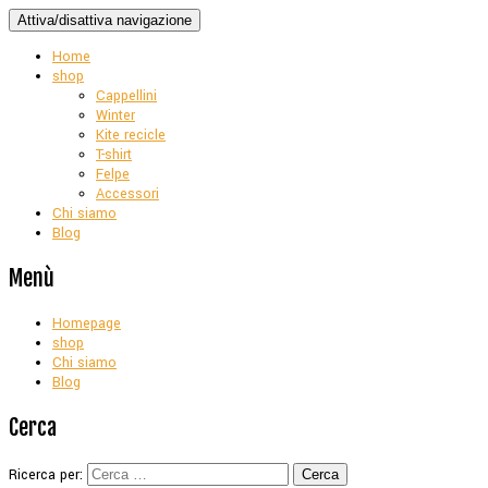
Attiva/disattiva navigazione
Home
shop
Cappellini
Winter
Kite recicle
T-shirt
Felpe
Accessori
Chi siamo
Blog
Menù
Homepage
shop
Chi siamo
Blog
Cerca
Ricerca per: