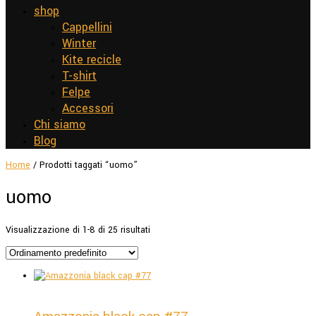
shop
Cappellini
Winter
Kite recicle
T-shirt
Felpe
Accessori
Chi siamo
Blog
Home
/ Prodotti taggati “uomo”
uomo
Visualizzazione di 1-8 di 25 risultati