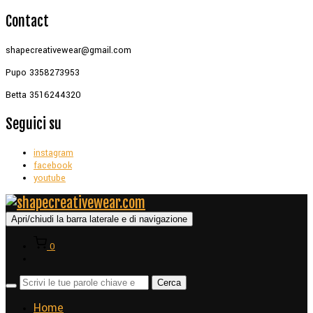
Contact
shapecreativewear@gmail.com
Pupo 3358273953
Betta 3516244320
Seguici su
instagram
facebook
youtube
Apri/chiudi la barra laterale e di navigazione
0
Home