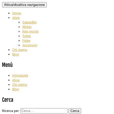
Attiva/disattiva navigazione
Home
shop
Cappellini
Winter
Kite recicle
T-shirt
Felpe
Accessori
Chi siamo
Blog
Menù
Homepage
shop
Chi siamo
Blog
Cerca
Ricerca per: