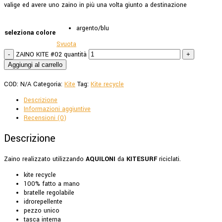
valige ed avere uno zaino in più una volta giunto a destinazione
argento/blu
seleziona colore
Svuota
ZAINO KITE #02 quantità
-
+
Aggiungi al carrello
COD:
N/A
Categoria:
Kite
Tag:
Kite recycle
Descrizione
Informazioni aggiuntive
Recensioni (0)
Descrizione
Zaino realizzato utilizzando
AQUILONI
da
KITESURF
riciclati.
kite recycle
100% fatto a mano
bratelle regolabile
idrorepellente
pezzo unico
tasca interna