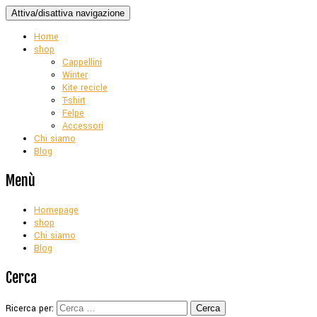
Attiva/disattiva navigazione
Home
shop
Cappellini
Winter
Kite recicle
T-shirt
Felpe
Accessori
Chi siamo
Blog
Menù
Homepage
shop
Chi siamo
Blog
Cerca
Ricerca per: