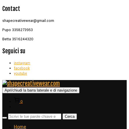
Contact
shapecreativewear@gmail.com
Pupo 3358273953
Betta 3516244320
Seguici su
instagram
facebook
youtube
Apri/chiudi la barra laterale e di navigazione
0
Home