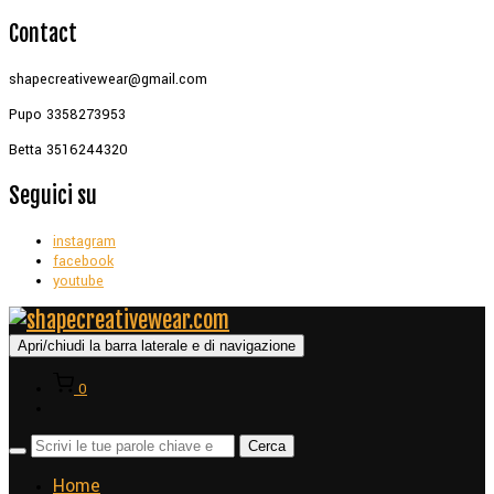
Contact
shapecreativewear@gmail.com
Pupo 3358273953
Betta 3516244320
Seguici su
instagram
facebook
youtube
Apri/chiudi la barra laterale e di navigazione
0
Home