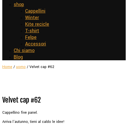
shop
Cappellini
Winter
Kite recicle
T-shirt
Felpe
Accessori
Chi siamo
Blog
Home
/
uomo
/ Velvet cap #62
Velvet cap #62
Cappellino five panel.
Arriva l’autunno, tieni al caldo le idee!