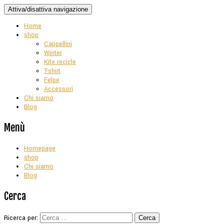
Attiva/disattiva navigazione
Home
shop
Cappellini
Winter
Kite recicle
T-shirt
Felpe
Accessori
Chi siamo
Blog
Menù
Homepage
shop
Chi siamo
Blog
Cerca
Ricerca per: